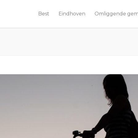
Best
Eindhoven
Omliggende ge